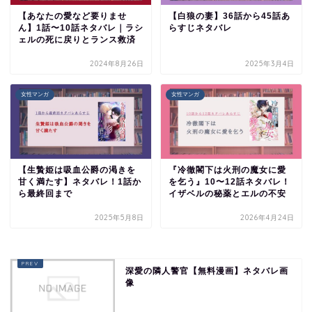
【あなたの愛など要りませ
【白狼の妻】36話から45話あ
ん】1話〜10話ネタバレ｜ラシ
らすじネタバレ
ェルの死に戻りとランス救済
2024年8月26日
2025年3月4日
女性マンガ
女性マンガ
【生贄姫は吸血公爵の渇きを
『冷徹閣下は火刑の魔女に愛
甘く満たす】ネタバレ！1話か
を乞う』10〜12話ネタバレ！
ら最終回まで
イザベルの秘薬とエルの不安
2025年5月8日
2026年4月24日
深愛の隣人警官【無料漫画】ネタバレ画
像