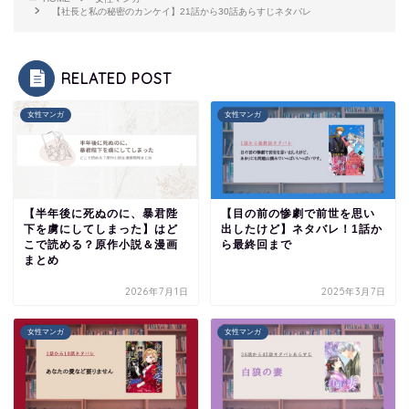
【社長と私の秘密のカンケイ】21話から30話あらすじネタバレ
RELATED POST
女性マンガ
女性マンガ
【半年後に死ぬのに、暴君陛
【目の前の惨劇で前世を思い
下を虜にしてしまった】はど
出したけど】ネタバレ！1話か
こで読める？原作小説＆漫画
ら最終回まで
まとめ
2026年7月1日
2025年3月7日
女性マンガ
女性マンガ