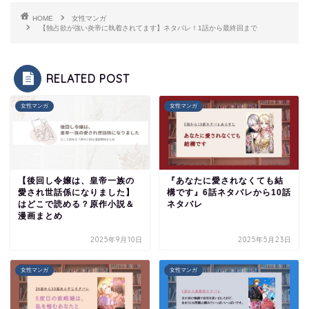
HOME
女性マンガ
【独占欲が強い炎帝に執着されてます】ネタバレ！1話から最終回まで
RELATED POST
女性マンガ
女性マンガ
【後回し令嬢は、皇帝一族の
『あなたに愛されなくても結
愛され世話係になりました】
構です』6話ネタバレから10話
はどこで読める？原作小説＆
ネタバレ
漫画まとめ
2025年9月10日
2025年5月23日
女性マンガ
女性マンガ