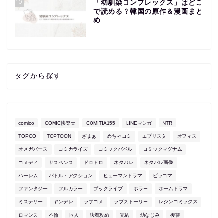
10
「幼馴染コンプレックス」はどこ
で読める？韓国の原作＆漫画まと
め
タグから探す
comico
COMIC快楽天
COMITIA155
LINEマンガ
NTR
TOPCO
TOPTOON
ざまぁ
めちゃコミ
エブリスタ
オフィス
オメガバース
コミカライズ
コミックバベル
コミックマグナム
コメディ
サスペンス
ドロドロ
ネタバレ
ネタバレ画像
ハーレム
バトル・アクション
ヒューマンドラマ
ピッコマ
ファンタジー
フルカラー
ブックライブ
ホラー
ホームドラマ
ミステリー
ヤンデレ
ラブコメ
ラブストーリー
レジンコミックス
ロマンス
不倫
同人
執着攻め
完結
幼なじみ
復讐