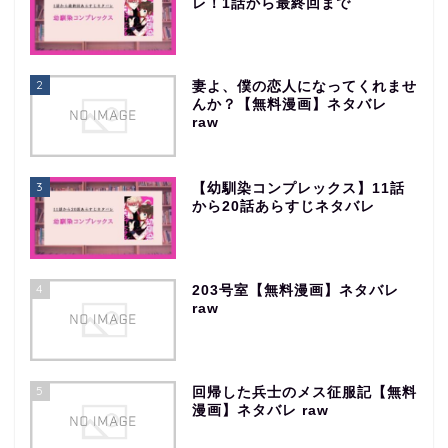
レ！1話から最終回まで
2
妻よ、僕の恋人になってくれませ
んか？【無料漫画】ネタバレ
raw
3
【幼馴染コンプレックス】11話
から20話あらすじネタバレ
4
203号室【無料漫画】ネタバレ
raw
5
回帰した兵士のメス征服記【無料
漫画】ネタバレ raw