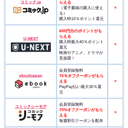
コミック.jp
らえる
（電子書籍の購入に使え
×
る）
購入時10％ポイント還元
600円分のポイントがも
らえる
U-NEXT
購入時最大40％ポイント
×
還元
映画やアニメ、ドラマが
見放題！
会員登録無料
ebookjapan
70％オフクーポンがもら
える
×
PayPay払い最大30％還
元
会員登録無料
コミックシーモア
70%オフクーポンがもら
×
える
毎週割引クーポンを配布