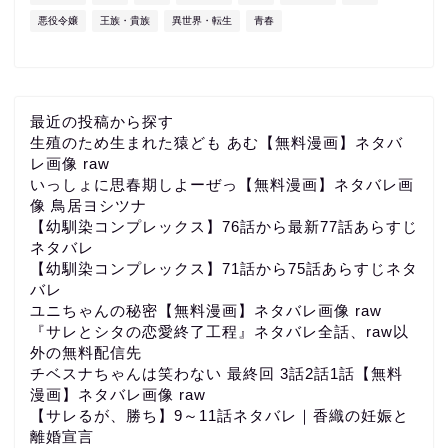
悪役令嬢
王族・貴族
異世界・転生
青春
最近の投稿から探す
生殖のため生まれた猿ども あむ【無料漫画】ネタバ
レ画像 raw
いっしょに思春期しよーぜっ【無料漫画】ネタバレ画
像 鳥居ヨシツナ
【幼馴染コンプレックス】76話から最新77話あらすじ
ネタバレ
【幼馴染コンプレックス】71話から75話あらすじネタ
バレ
ユニちゃんの秘密【無料漫画】ネタバレ画像 raw
『サレとシタの恋愛終了工程』ネタバレ全話、raw以
外の無料配信先
チベスナちゃんは笑わない 最終回 3話2話1話【無料
漫画】ネタバレ画像 raw
【サレるが、勝ち】9～11話ネタバレ｜香織の妊娠と
離婚宣言