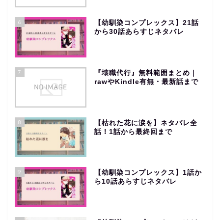
6
【幼馴染コンプレックス】21話
から30話あらすじネタバレ
7
『壊職代行』無料範囲まとめ｜
rawやKindle有無・最新話まで
8
【枯れた花に涙を】ネタバレ全
話！1話から最終回まで
9
【幼馴染コンプレックス】1話か
ら10話あらすじネタバレ