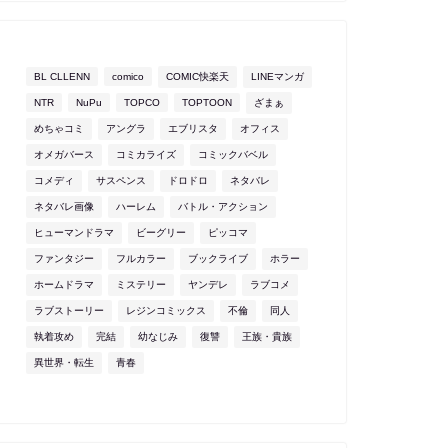
BL CLLENN
comico
COMIC快楽天
LINEマンガ
NTR
NuPu
TOPCO
TOPTOON
ざまぁ
めちゃコミ
アングラ
エブリスタ
オフィス
オメガバース
コミカライズ
コミックバベル
コメディ
サスペンス
ドロドロ
ネタバレ
ネタバレ画像
ハーレム
バトル・アクション
ヒューマンドラマ
ビーグリー
ピッコマ
ファンタジー
フルカラー
ブックライブ
ホラー
ホームドラマ
ミステリー
ヤンデレ
ラブコメ
ラブストーリー
レジンコミックス
不倫
同人
執着攻め
完結
幼なじみ
復讐
王族・貴族
異世界・転生
青春