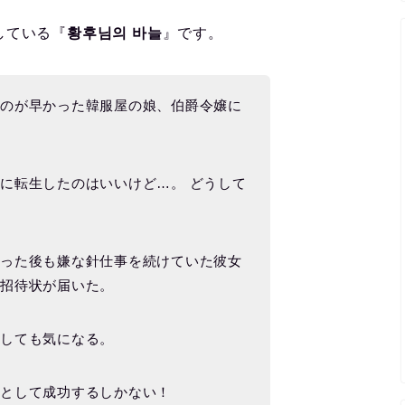
している『
황후님의 바늘
』です。
るのが早かった韓服屋の娘、伯爵令嬢に
に転生したのはいいけど…。 どうして
」
わった後も嫌な針仕事を続けていた彼女
の招待状が届いた。
うしても気になる。
師として成功するしかない！