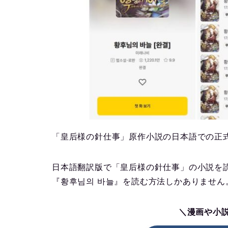
「皇后様の針仕事」原作小説の日本語での正
日本語翻訳版で「皇后様の針仕事」の小説を
『황후님의 바늘』を読む方法しかありません
＼漫画や小