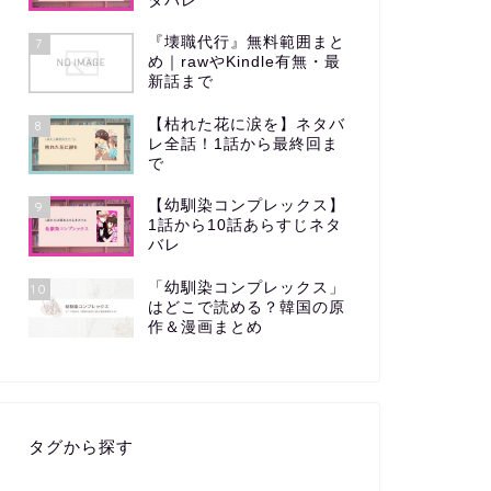
タバレ
『壊職代行』無料範囲まと
7
め｜rawやKindle有無・最
新話まで
【枯れた花に涙を】ネタバ
8
レ全話！1話から最終回ま
で
【幼馴染コンプレックス】
9
1話から10話あらすじネタ
バレ
「幼馴染コンプレックス」
10
はどこで読める？韓国の原
作＆漫画まとめ
タグから探す