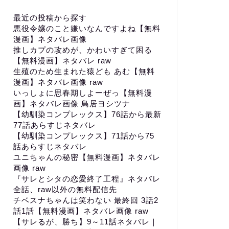
最近の投稿から探す
悪役令嬢のこと嫌いなんですよね【無料
漫画】ネタバレ画像
推しカプの攻めが、かわいすぎて困る
【無料漫画】ネタバレ raw
生殖のため生まれた猿ども あむ【無料
漫画】ネタバレ画像 raw
いっしょに思春期しよーぜっ【無料漫
画】ネタバレ画像 鳥居ヨシツナ
【幼馴染コンプレックス】76話から最新
77話あらすじネタバレ
【幼馴染コンプレックス】71話から75
話あらすじネタバレ
ユニちゃんの秘密【無料漫画】ネタバレ
画像 raw
『サレとシタの恋愛終了工程』ネタバレ
全話、raw以外の無料配信先
チベスナちゃんは笑わない 最終回 3話2
話1話【無料漫画】ネタバレ画像 raw
【サレるが、勝ち】9～11話ネタバレ｜