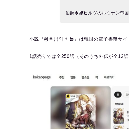
伯爵令嬢ヒルダのルミナン帝
小説『황후님의 바늘』は韓国の電子書籍サイ
1話売りでは全250話（そのうち外伝が全12