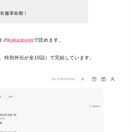
国衣服革命期！
トの
kakaopage
で読めます。
話、特別外伝が全10話）で完結しています。