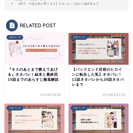
【陛下、今度は私が育てます】ネタバレ！1話から最終回まで
RELATED POST
少女マンガ
少女マンガ
『キスのあとまで教えてあげ
【バッドエンド目前のヒロイ
る』ネタバレ！結末と最終回
ンに転生した私】ネタバレ！
15話までのあらすじ徹底解説
11話ネタバレから20話ネタバ
レまで
2025年9月5日
2024年3月21日
少女マンガ
少女マンガ