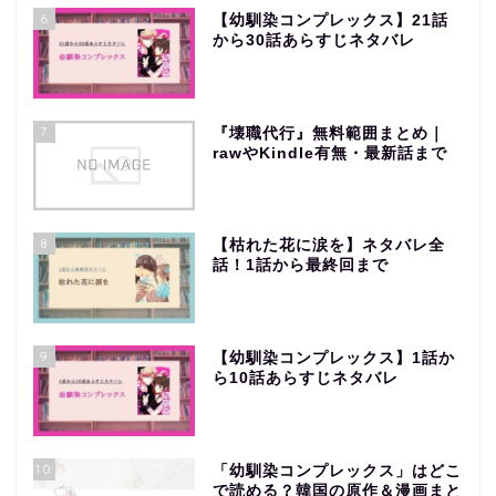
6
【幼馴染コンプレックス】21話
から30話あらすじネタバレ
7
『壊職代行』無料範囲まとめ｜
rawやKindle有無・最新話まで
8
【枯れた花に涙を】ネタバレ全
話！1話から最終回まで
9
【幼馴染コンプレックス】1話か
ら10話あらすじネタバレ
10
「幼馴染コンプレックス」はどこ
で読める？韓国の原作＆漫画まと