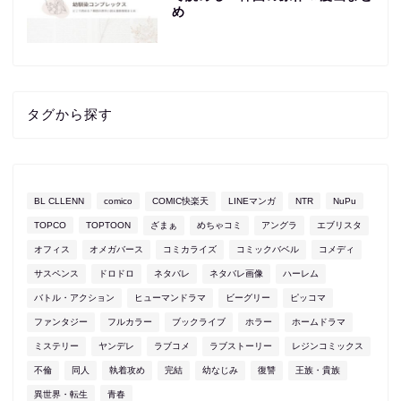
め
タグから探す
BL CLLENN
comico
COMIC快楽天
LINEマンガ
NTR
NuPu
TOPCO
TOPTOON
ざまぁ
めちゃコミ
アングラ
エブリスタ
オフィス
オメガバース
コミカライズ
コミックバベル
コメディ
サスペンス
ドロドロ
ネタバレ
ネタバレ画像
ハーレム
バトル・アクション
ヒューマンドラマ
ビーグリー
ピッコマ
ファンタジー
フルカラー
ブックライブ
ホラー
ホームドラマ
ミステリー
ヤンデレ
ラブコメ
ラブストーリー
レジンコミックス
不倫
同人
執着攻め
完結
幼なじみ
復讐
王族・貴族
異世界・転生
青春