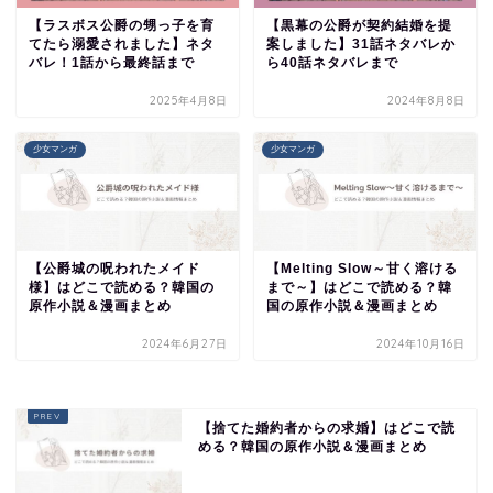
【ラスボス公爵の甥っ子を育
【黒幕の公爵が契約結婚を提
てたら溺愛されました】ネタ
案しました】31話ネタバレか
バレ！1話から最終話まで
ら40話ネタバレまで
2025年4月8日
2024年8月8日
少女マンガ
少女マンガ
【公爵城の呪われたメイド
【Melting Slow～甘く溶ける
様】はどこで読める？韓国の
まで～】はどこで読める？韓
原作小説＆漫画まとめ
国の原作小説＆漫画まとめ
2024年6月27日
2024年10月16日
【捨てた婚約者からの求婚】はどこで読
める？韓国の原作小説＆漫画まとめ