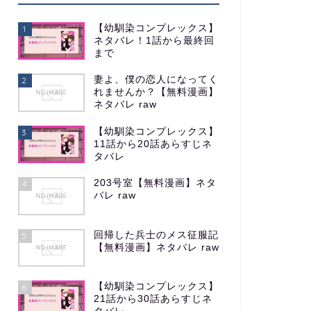
【幼馴染コンプレックス】
1
ネタバレ！1話から最終回
まで
妻よ、僕の恋人になってく
2
れませんか？【無料漫画】
ネタバレ raw
【幼馴染コンプレックス】
3
11話から20話あらすじネ
タバレ
203号室【無料漫画】ネタ
4
バレ raw
回帰した兵士のメス征服記
5
【無料漫画】ネタバレ raw
【幼馴染コンプレックス】
6
21話から30話あらすじネ