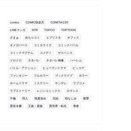
comico
COMIC快楽天
COMITIA155
LINEマンガ
NTR
TOPCO
TOPTOON
ざまぁ
めちゃコミ
エブリスタ
オフィス
オメガバース
コミカライズ
コミックバベル
コミックマグナム
コメディ
サスペンス
ドロドロ
ネタバレ
ネタバレ画像
ハーレム
バトル・アクション
ヒューマンドラマ
ピッコマ
ファンタジー
フルカラー
ブックライブ
ホラー
ホームドラマ
ミステリー
ヤンデレ
ラブコメ
ラブストーリー
レジンコミックス
ロマンス
不倫
同人
執着攻め
完結
幼なじみ
復讐
悪役令嬢
王族・貴族
異世界・転生
青春