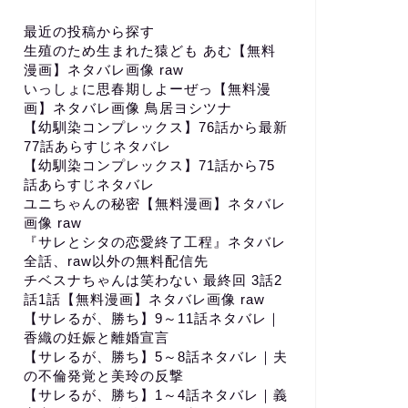
最近の投稿から探す
生殖のため生まれた猿ども あむ【無料
漫画】ネタバレ画像 raw
いっしょに思春期しよーぜっ【無料漫
画】ネタバレ画像 鳥居ヨシツナ
【幼馴染コンプレックス】76話から最新
77話あらすじネタバレ
【幼馴染コンプレックス】71話から75
話あらすじネタバレ
ユニちゃんの秘密【無料漫画】ネタバレ
画像 raw
『サレとシタの恋愛終了工程』ネタバレ
全話、raw以外の無料配信先
チベスナちゃんは笑わない 最終回 3話2
話1話【無料漫画】ネタバレ画像 raw
【サレるが、勝ち】9～11話ネタバレ｜
香織の妊娠と離婚宣言
【サレるが、勝ち】5～8話ネタバレ｜夫
の不倫発覚と美玲の反撃
【サレるが、勝ち】1～4話ネタバレ｜義