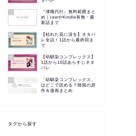
タバレ
『壊職代行』無料範囲まと
7
め｜rawやKindle有無・最
新話まで
【枯れた花に涙を】ネタバ
8
レ全話！1話から最終回ま
で
【幼馴染コンプレックス】
9
1話から10話あらすじネタ
バレ
「幼馴染コンプレックス」
10
はどこで読める？韓国の原
作＆漫画まとめ
タグから探す