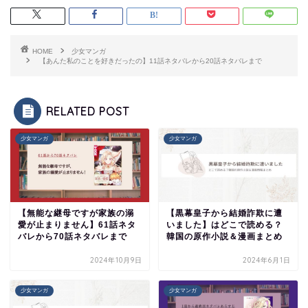
HOME
少女マンガ
【あんた私のことを好きだったの】11話ネタバレから20話ネタバレまで
RELATED POST
少女マンガ
少女マンガ
【無能な継母ですが家族の溺
【黒幕皇子から結婚詐欺に遭
愛が止まりません】61話ネタ
いました】はどこで読める？
バレから70話ネタバレまで
韓国の原作小説＆漫画まとめ
2024年10月9日
2024年6月1日
少女マンガ
少女マンガ