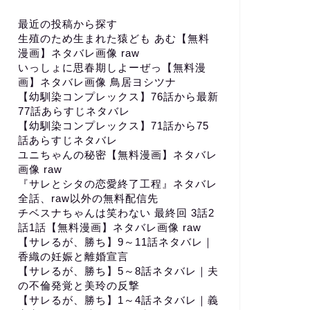
最近の投稿から探す
生殖のため生まれた猿ども あむ【無料
漫画】ネタバレ画像 raw
いっしょに思春期しよーぜっ【無料漫
画】ネタバレ画像 鳥居ヨシツナ
【幼馴染コンプレックス】76話から最新
77話あらすじネタバレ
【幼馴染コンプレックス】71話から75
話あらすじネタバレ
ユニちゃんの秘密【無料漫画】ネタバレ
画像 raw
『サレとシタの恋愛終了工程』ネタバレ
全話、raw以外の無料配信先
チベスナちゃんは笑わない 最終回 3話2
話1話【無料漫画】ネタバレ画像 raw
【サレるが、勝ち】9～11話ネタバレ｜
香織の妊娠と離婚宣言
【サレるが、勝ち】5～8話ネタバレ｜夫
の不倫発覚と美玲の反撃
【サレるが、勝ち】1～4話ネタバレ｜義