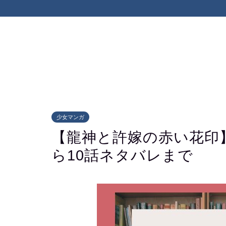
少女マンガ
【龍神と許嫁の赤い花印
ら10話ネタバレまで