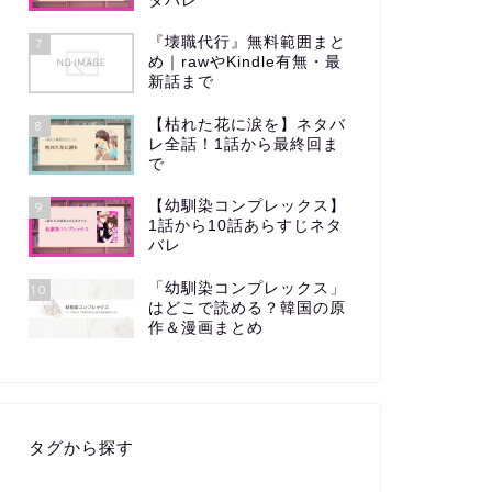
タバレ
『壊職代行』無料範囲まと
7
め｜rawやKindle有無・最
新話まで
【枯れた花に涙を】ネタバ
8
レ全話！1話から最終回ま
で
【幼馴染コンプレックス】
9
1話から10話あらすじネタ
バレ
「幼馴染コンプレックス」
10
はどこで読める？韓国の原
作＆漫画まとめ
タグから探す