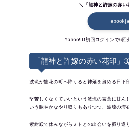
＼「龍神と許嫁の赤い
ebook
Yahoo!ID初回ログインで
「龍神と許嫁の赤い花印」
波琉が龍花の町へ降りると神薙を努める日下
堅苦しくなくていいという波琉の言葉に甘ん
いう賑やかなやり取りもありつつ、波琉の滞
紫紺殿で休みながらミトとの出会いを振り返