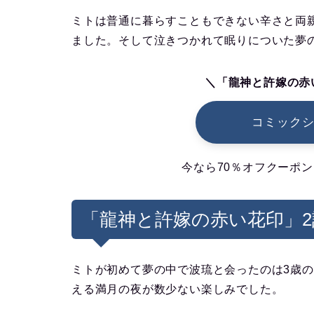
ミトは普通に暮らすこともできない辛さと両
ました。そして泣きつかれて眠りについた夢
＼「龍神と許嫁の赤
コミック
今なら70％オフクーポン
「龍神と許嫁の赤い花印」
ミトが初めて夢の中で波琉と会ったのは3歳
える満月の夜が数少ない楽しみでした。