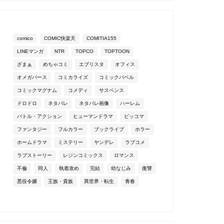
comico
COMIC快楽天
COMITIA155
LINEマンガ
NTR
TOPCO
TOPTOON
ざまぁ
めちゃコミ
エブリスタ
オフィス
オメガバース
コミカライズ
コミックバベル
コミックマグナム
コメディ
サスペンス
ドロドロ
ネタバレ
ネタバレ画像
ハーレム
バトル・アクション
ヒューマンドラマ
ピッコマ
ファンタジー
フルカラー
ブックライブ
ホラー
ホームドラマ
ミステリー
ヤンデレ
ラブコメ
ラブストーリー
レジンコミックス
ロマンス
不倫
同人
執着攻め
完結
幼なじみ
復讐
悪役令嬢
王族・貴族
異世界・転生
青春