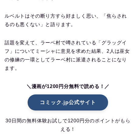
ルベルトはその断り方すら好ましく思い、「焦らされ
るのも悪くない」と語ります。
話題を変えて、ラーベ村で噂されている「グラッグイ
フ」についてミーシャに意見を求めた結果、2人は巫女
の修練の一環としてラーベ村に派遣されることになり
ます。
＼漫画が1200円分無料で読める！／
コミック.jp公式サイト
30日間の無料体験お試しで1200円分のポイントがもら
える！