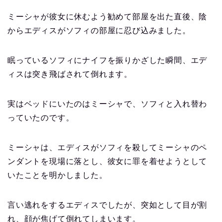
ミーシャが彼女に休むよう勧めて部屋を出た直後、陰
からエディスがソフィの部屋に忍び込みました。
眠っているソフィにナイフを振りかざした瞬間、エデ
ィスは突き飛ばされて倒れます。
実はベッドにいたのはミーシャで、ソフィと入れ替わ
っていたのです。
ミーシャは、エディスがソフィを殺してミーシャのペ
ンダントを現場に落とし、彼女に罪を着せようとして
いたことを明かしました。
言い逃れをするエディスでしたが、突如として目が割
れ、顔が焦げて倒れてしまいます。