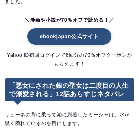
ました。
＼漫画や小説が70％オフで読める！／
ebookjapan公式サイト
Yahoo!ID初回ログインで6回分の70％オフクーポンが
もらえます！
「悪女にされた銀の聖女は二度目の人生
で溺愛される」12話あらすじネタバレ
リューネの背に乗って湖に到着したミーシャは、水が
黒く穢れているのを目にします。