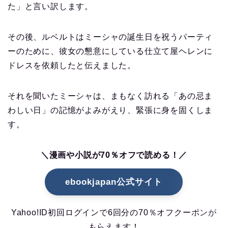
た」と言い訳します。
その後、ルベルトはミーシャの誕生日を祝うパーティ
ーのために、彼女の懇意にしている仕立て屋ヘレンに
ドレスを依頼したと伝えました。
それを聞いたミーシャは、まもなく訪れる「あの忌ま
わしい日」の記憶がよみがえり、緊張に身を固くしま
す。
＼漫画や小説が70％オフで読める！／
ebookjapan公式サイト
Yahoo!ID初回ログインで6回分の70％オフクーポンが
もらえます！