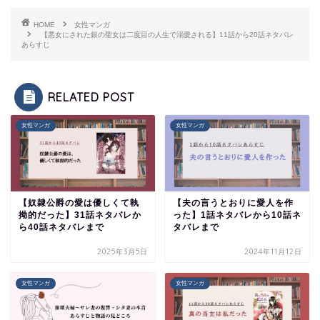
HOME
女性マンガ
【悪女にされた銀の聖女は二度目の人生で溺愛される】11話から20話ネタバレ
あらすじ
RELATED POST
女性マンガ
女性マンガ
【奴隷公爵の愛は優しくて執
【夫の言うとおりに愛人を作
拗的だった】31話ネタバレか
った】1話ネタバレから10話ネ
ら40話ネタバレまで
タバレまで
2025年3月5日
2024年11月12日
女性マンガ
女性マンガ