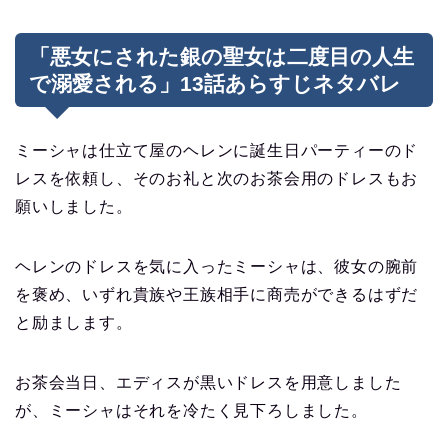
「悪女にされた銀の聖女は二度目の人生
で溺愛される」13話あらすじネタバレ
ミーシャは仕立て屋のヘレンに誕生日パーティーのド
レスを依頼し、そのお礼と次のお茶会用のドレスもお
願いしました。
ヘレンのドレスを気に入ったミーシャは、彼女の腕前
を褒め、いずれ貴族や王族相手に商売ができるはずだ
と励まします。
お茶会当日、エディスが黒いドレスを用意しました
が、ミーシャはそれを冷たく見下ろしました。