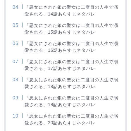
「悪女にされた銀の聖女は二度目の人生で溺
愛される」14話あらすじネタバレ
「悪女にされた銀の聖女は二度目の人生で溺
愛される」15話あらすじネタバレ
「悪女にされた銀の聖女は二度目の人生で溺
愛される」16話あらすじネタバレ
「悪女にされた銀の聖女は二度目の人生で溺
愛される」17話あらすじネタバレ
「悪女にされた銀の聖女は二度目の人生で溺
愛される」18話あらすじネタバレ
「悪女にされた銀の聖女は二度目の人生で溺
愛される」19話あらすじネタバレ
「悪女にされた銀の聖女は二度目の人生で溺
愛される」20話あらすじネタバレ