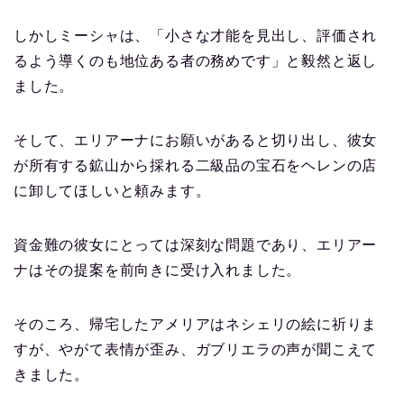
しかしミーシャは、「小さな才能を見出し、評価され
るよう導くのも地位ある者の務めです」と毅然と返し
ました。
そして、エリアーナにお願いがあると切り出し、彼女
が所有する鉱山から採れる二級品の宝石をヘレンの店
に卸してほしいと頼みます。
資金難の彼女にとっては深刻な問題であり、エリアー
ナはその提案を前向きに受け入れました。
そのころ、帰宅したアメリアはネシェリの絵に祈りま
すが、やがて表情が歪み、ガブリエラの声が聞こえて
きました。