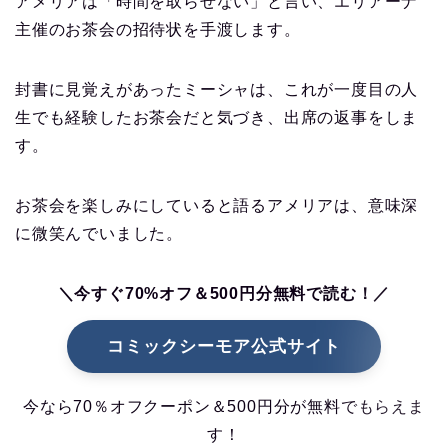
アメリアは「時間を取らせない」と言い、エリアーナ
主催のお茶会の招待状を手渡します。
封書に見覚えがあったミーシャは、これが一度目の人
生でも経験したお茶会だと気づき、出席の返事をしま
す。
お茶会を楽しみにしていると語るアメリアは、意味深
に微笑んでいました。
＼今すぐ70%オフ＆500円分無料で読む！／
コミックシーモア公式サイト
今なら70％オフクーポン＆500円分が無料でもらえま
す！