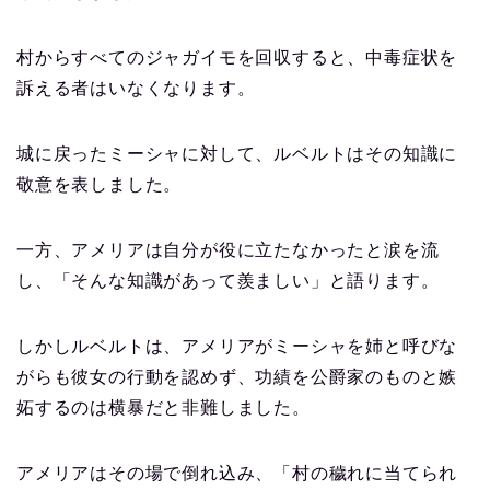
村からすべてのジャガイモを回収すると、中毒症状を
訴える者はいなくなります。
城に戻ったミーシャに対して、ルベルトはその知識に
敬意を表しました。
一方、アメリアは自分が役に立たなかったと涙を流
し、「そんな知識があって羨ましい」と語ります。
しかしルベルトは、アメリアがミーシャを姉と呼びな
がらも彼女の行動を認めず、功績を公爵家のものと嫉
妬するのは横暴だと非難しました。
アメリアはその場で倒れ込み、「村の穢れに当てられ