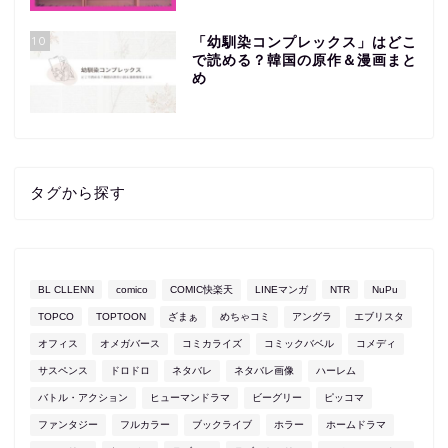
10
「幼馴染コンプレックス」はどこ
で読める？韓国の原作＆漫画まと
め
タグから探す
BL CLLENN
comico
COMIC快楽天
LINEマンガ
NTR
NuPu
TOPCO
TOPTOON
ざまぁ
めちゃコミ
アングラ
エブリスタ
オフィス
オメガバース
コミカライズ
コミックバベル
コメディ
サスペンス
ドロドロ
ネタバレ
ネタバレ画像
ハーレム
バトル・アクション
ヒューマンドラマ
ビーグリー
ピッコマ
ファンタジー
フルカラー
ブックライブ
ホラー
ホームドラマ