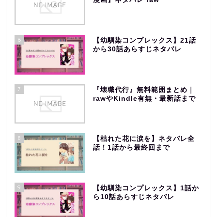
6
【幼馴染コンプレックス】21話
から30話あらすじネタバレ
7
『壊職代行』無料範囲まとめ｜
rawやKindle有無・最新話まで
8
【枯れた花に涙を】ネタバレ全
話！1話から最終回まで
9
【幼馴染コンプレックス】1話か
ら10話あらすじネタバレ