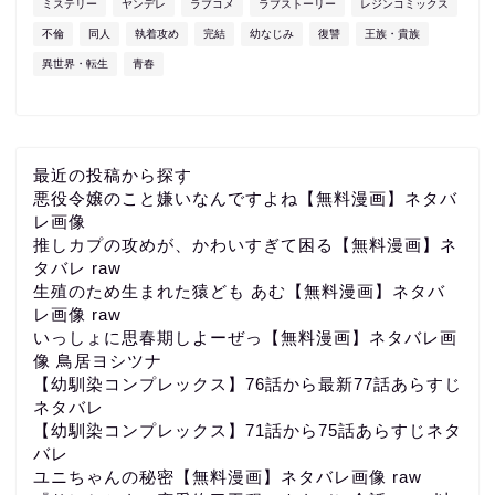
ミステリー
ヤンデレ
ラブコメ
ラブストーリー
レジンコミックス
不倫
同人
執着攻め
完結
幼なじみ
復讐
王族・貴族
異世界・転生
青春
最近の投稿から探す
悪役令嬢のこと嫌いなんですよね【無料漫画】ネタバ
レ画像
推しカプの攻めが、かわいすぎて困る【無料漫画】ネ
タバレ raw
生殖のため生まれた猿ども あむ【無料漫画】ネタバ
レ画像 raw
いっしょに思春期しよーぜっ【無料漫画】ネタバレ画
像 鳥居ヨシツナ
【幼馴染コンプレックス】76話から最新77話あらすじ
ネタバレ
【幼馴染コンプレックス】71話から75話あらすじネタ
バレ
ユニちゃんの秘密【無料漫画】ネタバレ画像 raw