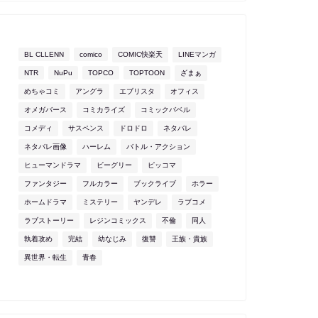
BL CLLENN
comico
COMIC快楽天
LINEマンガ
NTR
NuPu
TOPCO
TOPTOON
ざまぁ
めちゃコミ
アングラ
エブリスタ
オフィス
オメガバース
コミカライズ
コミックバベル
コメディ
サスペンス
ドロドロ
ネタバレ
ネタバレ画像
ハーレム
バトル・アクション
ヒューマンドラマ
ビーグリー
ピッコマ
ファンタジー
フルカラー
ブックライブ
ホラー
ホームドラマ
ミステリー
ヤンデレ
ラブコメ
ラブストーリー
レジンコミックス
不倫
同人
執着攻め
完結
幼なじみ
復讐
王族・貴族
異世界・転生
青春