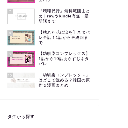
タバレ
『壊職代行』無料範囲まと
7
め｜rawやKindle有無・最
新話まで
【枯れた花に涙を】ネタバ
8
レ全話！1話から最終回ま
で
【幼馴染コンプレックス】
9
1話から10話あらすじネタ
バレ
「幼馴染コンプレックス」
10
はどこで読める？韓国の原
作＆漫画まとめ
タグから探す