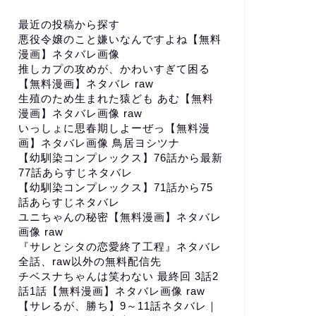
最近の投稿から探す
悪役令嬢のこと嫌いなんですよね【無料
漫画】ネタバレ画像
推しカプの攻めが、かわいすぎて困る
【無料漫画】ネタバレ raw
生殖のため生まれた猿ども あむ【無料
漫画】ネタバレ画像 raw
いっしょに思春期しよーぜっ【無料漫
画】ネタバレ画像 鳥居ヨシツナ
【幼馴染コンプレックス】76話から最新
77話あらすじネタバレ
【幼馴染コンプレックス】71話から75
話あらすじネタバレ
ユニちゃんの秘密【無料漫画】ネタバレ
画像 raw
『サレとシタの恋愛終了工程』ネタバレ
全話、raw以外の無料配信先
チベスナちゃんは笑わない 最終回 3話2
話1話【無料漫画】ネタバレ画像 raw
【サレるが、勝ち】9～11話ネタバレ｜