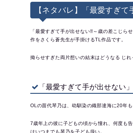
【ネタバレ】「最愛すぎて
「最愛すぎて手が出せない!!～歳の差こじら
作をさくら蒼先生が手掛けるTL作品です。
拗らせすぎた両片想いの結末はどうなる じ
「最愛すぎて手が出せない」
OLの苗代琴乃は、幼馴染の織部達海に20年
7歳年上の彼に子どもの頃から憧れ、何度も
はいつまでも琴乃を子ども扱い。