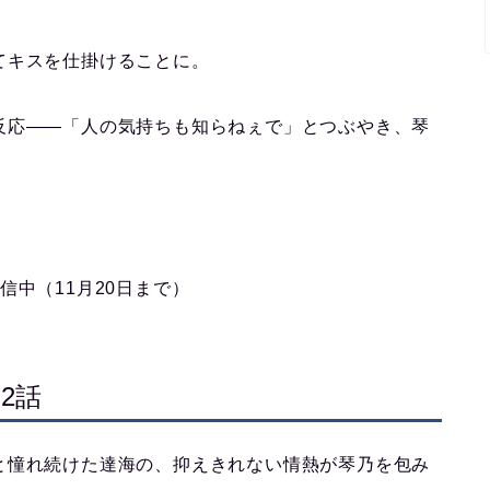
てキスを仕掛けることに。
反応――「人の気持ちも知らねぇで」とつぶやき、琴
信中（11月20日まで）
2話
と憧れ続けた達海の、抑えきれない情熱が琴乃を包み