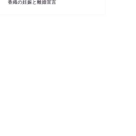
香織の妊娠と離婚宣言