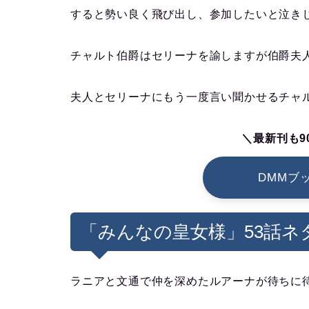
すると勢い良く飛び出し、参加したいと泣き
チャルト伯爵はセリーナを諭しますが伯爵夫
夫人とセリーナにもう一度言い聞かせるチャ
＼最新刊も9
DMMブ
「みんなの皇女様」53話ネ
ラニアと文通で仲を深めたルアーナが待ちに