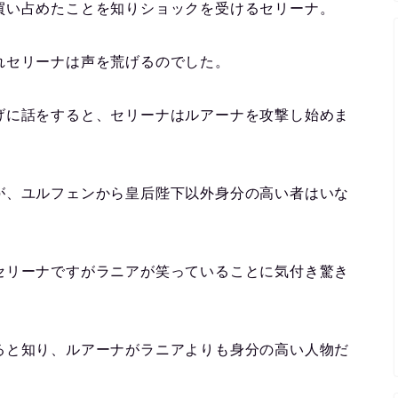
買い占めたことを知りショックを受けるセリーナ。
れセリーナは声を荒げるのでした。
げに話をすると、セリーナはルアーナを攻撃し始めま
が、ユルフェンから皇后陛下以外身分の高い者はいな
セリーナですがラニアが笑っていることに気付き驚き
ると知り、ルアーナがラニアよりも身分の高い人物だ