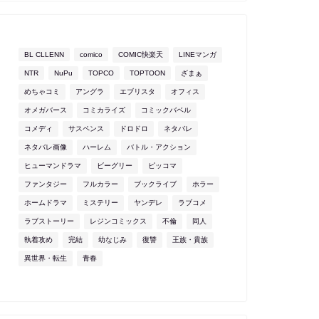
BL CLLENN
comico
COMIC快楽天
LINEマンガ
NTR
NuPu
TOPCO
TOPTOON
ざまぁ
めちゃコミ
アングラ
エブリスタ
オフィス
オメガバース
コミカライズ
コミックバベル
コメディ
サスペンス
ドロドロ
ネタバレ
ネタバレ画像
ハーレム
バトル・アクション
ヒューマンドラマ
ビーグリー
ピッコマ
ファンタジー
フルカラー
ブックライブ
ホラー
ホームドラマ
ミステリー
ヤンデレ
ラブコメ
ラブストーリー
レジンコミックス
不倫
同人
執着攻め
完結
幼なじみ
復讐
王族・貴族
異世界・転生
青春