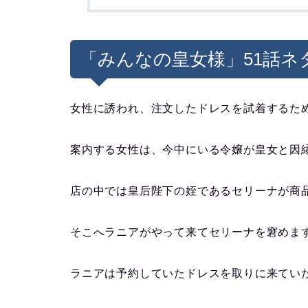
「みんなの皇女様」51話ネ
女性に誘われ、注文したドレスを試着するた
案内する女性は、今中にいる令嬢が皇女と因
店の中では皇后陛下の姪であるセリーナが商
そこへラニアがやって来てセリーナを窘めま
ラニアは予約していたドレスを取りに来てい