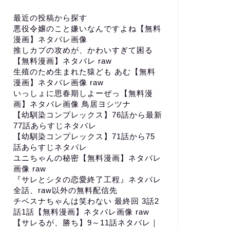
最近の投稿から探す
悪役令嬢のこと嫌いなんですよね【無料
漫画】ネタバレ画像
推しカプの攻めが、かわいすぎて困る
【無料漫画】ネタバレ raw
生殖のため生まれた猿ども あむ【無料
漫画】ネタバレ画像 raw
いっしょに思春期しよーぜっ【無料漫
画】ネタバレ画像 鳥居ヨシツナ
【幼馴染コンプレックス】76話から最新
77話あらすじネタバレ
【幼馴染コンプレックス】71話から75
話あらすじネタバレ
ユニちゃんの秘密【無料漫画】ネタバレ
画像 raw
『サレとシタの恋愛終了工程』ネタバレ
全話、raw以外の無料配信先
チベスナちゃんは笑わない 最終回 3話2
話1話【無料漫画】ネタバレ画像 raw
【サレるが、勝ち】9～11話ネタバレ｜