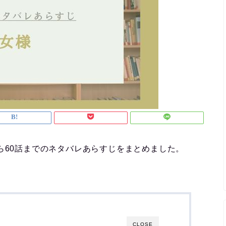
ら60話までのネタバレあらすじをまとめました。
CLOSE