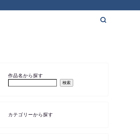
作品名から探す
検索
カテゴリーから探す