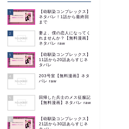
【幼馴染コンプレックス】
1
ネタバレ！1話から最終回
まで
妻よ、僕の恋人になってく
2
れませんか？【無料漫画】
ネタバレ raw
【幼馴染コンプレックス】
3
11話から20話あらすじネ
タバレ
203号室【無料漫画】ネタ
4
バレ raw
回帰した兵士のメス征服記
5
【無料漫画】ネタバレ raw
【幼馴染コンプレックス】
6
21話から30話あらすじネ