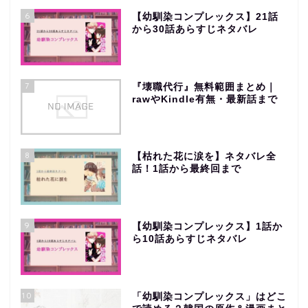
6
【幼馴染コンプレックス】21話
から30話あらすじネタバレ
7
『壊職代行』無料範囲まとめ｜
rawやKindle有無・最新話まで
8
【枯れた花に涙を】ネタバレ全
話！1話から最終回まで
9
【幼馴染コンプレックス】1話か
ら10話あらすじネタバレ
10
「幼馴染コンプレックス」はどこ