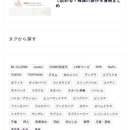
で読める？韓国の原作＆漫画まと
め
タグから探す
BL CLLENN
comico
COMIC快楽天
LINEマンガ
NTR
NuPu
TOPCO
TOPTOON
ざまぁ
めちゃコミ
アングラ
エブリスタ
オフィス
オメガバース
コミカライズ
コミックバベル
コメディ
サスペンス
ドロドロ
ネタバレ
ネタバレ画像
ハーレム
バトル・アクション
ヒューマンドラマ
ビーグリー
ピッコマ
ファンタジー
フルカラー
ブックライブ
ホラー
ホームドラマ
ミステリー
ヤンデレ
ラブコメ
ラブストーリー
レジンコミックス
不倫
同人
執着攻め
完結
幼なじみ
復讐
王族・貴族
異世界・転生
青春